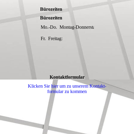
Bürozeiten
Bürozeiten
Mo.-Do.
Montag-Donnerstag:
08:00-
17:00
Fr.
Freitag:
08:00-
16:00
Kontaktformular
Klicken Sie hier um zu unserem Kon­takt­
for­mu­lar zu kommen